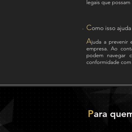
legais que possam 
C
omo isso ajuda
A
juda a prevenir 
empresa. Ao conta
podem navegar co
conformidade com 
P
ara quem