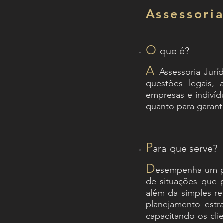
Assessoria
O
que é?
A
Assessoria Jurí
questões legais, 
empresas e indivíd
quanto para garant
P
ara
que serve?
D
esempenha um pa
de situações que 
além da simples r
planejamento estra
capacitando os cli