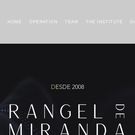
HOME
OPERATION
TEAM
THE INSTITUTE
D
D
ESDE 2008