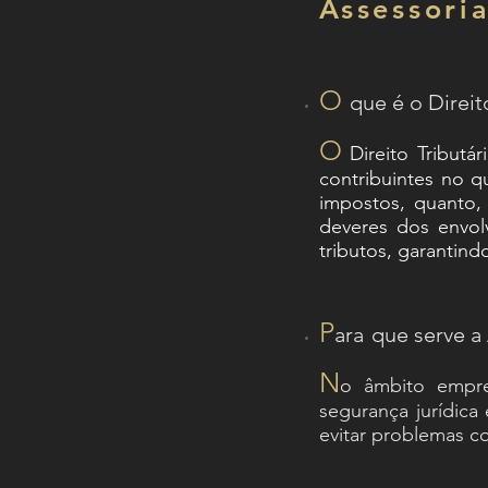
Assessoria
O
que é o Direit
O
Direito Tributá
contribuintes no q
impostos, quanto,
deveres dos envol
tributos, garantindo
P
ara
que serve a 
N
o âmbito empres
segurança jurídica
evitar problemas c