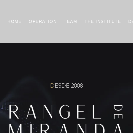
HOME
OPERATION
TEAM
THE INSTITUTE
D
D
ESDE 2008