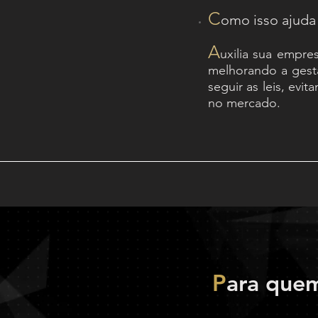
C
omo isso ajuda
A
uxilia sua empre
melhorando a gestão
seguir as leis, evi
no mercado.
P
ara quem