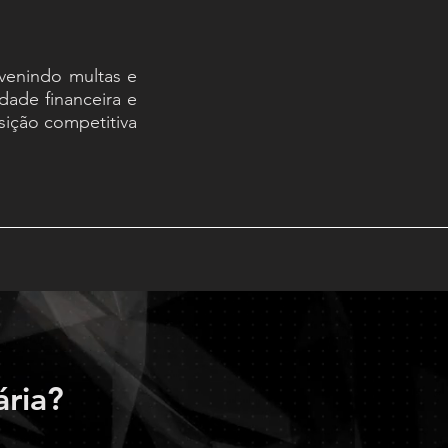
evenindo multas e
dade financeira e
sição competitiva
ária?