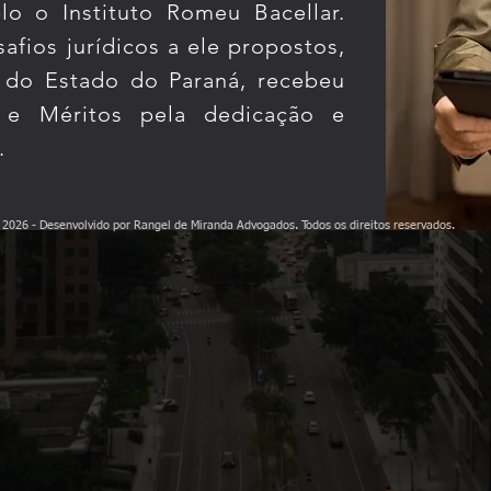
o o Instituto Romeu Bacellar.
fios jurídicos a ele propostos,
a do Estado do Paraná, recebeu
e Méritos pela dedicação e
a.
©
2026 - Desenvolvido por Rangel de Miranda Advogados.
Todos os direitos reservados.
ncias) para colar no **Código personalizado** do Wix. Cria um botão verde flutuante no canto i
erias** → abre o app de e-mail do visitante com o assunto "Parcerias". --- ## ⚠️ Valores já pr
D + número, só dígitos. --- ## Código completo ```html
``` --- ## Abrir o painel pelos botões do 
tor Wix, para cada botão: 1. Selecione o botão → ícone de **Link** → **Endereço da web** (*Web 
nela** (*Current window*) — **não** use "Nova aba", senão a interceptação não funciona. Como fu
 navega para a página com `#abrir-contato` na URL — e o painel abre sozinho ao carregar (fallbac
ez. 2. Ter um **domínio conectado** (normalmente vem com um **plano pago/Premium**). Se o site 
Custom Code fica no **painel do site** (*Dashboard*), **não** dentro do Editor. 1. Entre no site
ntegrations*), clique em **Código personalizado** (*Custom Code*). 4. No canto superior direito,
 7. Em **Adicionar código às páginas** (*Add Code to Pages*), selecione **Todas as páginas** (
end*). 9. Clique em **Aplicar** (*Apply*). 10. **Publique** o site (*Publish*). --- ## Teste depoi
 páginas. - Clique nele → surgem as 2 opções. - **Converse com o advogado** → abre o WhatsApp 
cas - **`target="_blank"` no WhatsApp:** abre em nova aba. No celular cai direto no app do What
lquer solução sem servidor. Para algo mais robusto (formulário que envia sozinho), seria preciso
e — Wix Help Center](https://support.wix.com/en/article/wix-editor-embedding-custom-code-on-yo