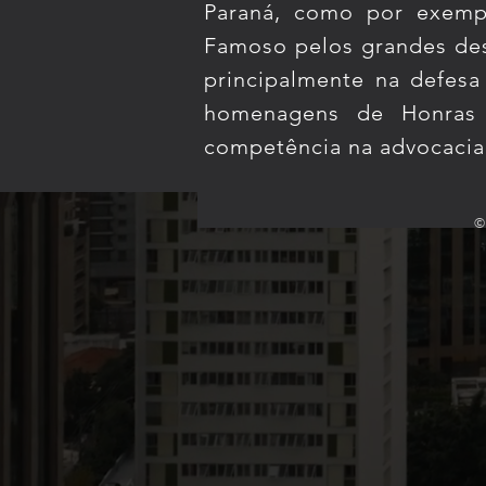
Paraná, como por exempl
Famoso pelos grandes desa
principalmente na defes
homenagens de Honras 
competência na advocaci
# Botão flutuante WhatsApp + Parcerias — Wix Widget autocontido (HTML + CSS + JS, sem dependê
**Converse com o advogado** → abre direto o WhatsApp `554130575050` (41 3057-5050). 2. **Parc
2. **WhatsApp:** `554130575050` (41 3057-5050). Formato do `wa.me`: código do país (55) + DD
código no botão — configura-se o **link** dele com um marcador que o script intercepta. No Edi
real do site, mantendo o `#abrir-contato` no final). 3. Em "Como abre?", escolha **Na mesma ja
cancela a navegação e abre o painel. Se por algum motivo o script não tiver carregado, o clique
**só aparece** se o site atender **as duas condições**: 1. Site já **publicado** ao menos uma v
existe**. Esse é o motivo nº 1 de não achar a opção. --- ## Passo a passo — instalação no Wix O 
**Configurações** (*Settings*). 3. Na seção **Desenvolvimento e integrações** (*Development & i
inteiro na caixa de texto. 6. No campo **Nome** (*Name*), escreva `Botão WhatsApp flutuante`.
each new page*). 8. Em **Local do código** (*Place Code in*), selecione **Corpo – fim** (*Body – 
roda na prévia). - O botão verde deve aparecer no **canto inferior direito**, em **todas** as
`contato@rangeldemiranda.com.br` e assunto "Parcerias - Contato pelo site". --- ## Notas técni
visitante*. Se numa máquina o e-mail não estiver configurado, pode não abrir — limitação de qua
conflita com o template do Wix. --- ## Fontes - [Wix Editor: Embedding Custom Code on Your Sit
sdk/code-your-site/build-a-custom-frontend/custom-code/about-custom-code)