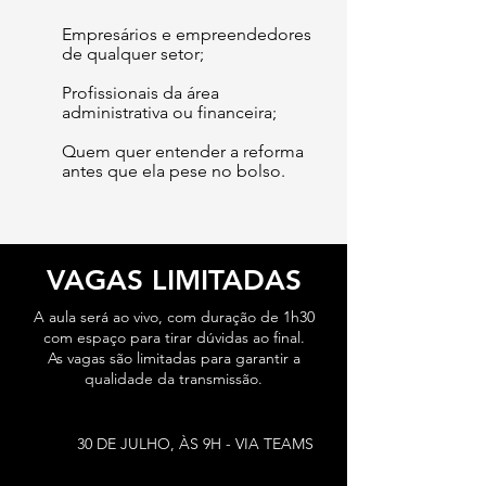
Empresários e empreendedores
de qualquer setor;
Profissionais da área
administrativa ou financeira;
Quem quer entender a reforma
antes que ela pese no bolso.
VAGAS LIMITADAS
A aula será ao vivo, com duração de 1h30
com espaço para tirar dúvidas ao final.
As vagas são limitadas para garantir a
qualidade da transmissão.
30 DE JULHO, ÀS 9H - VIA TEAMS