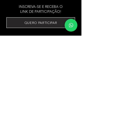
INSCREVA-SE E RECEBA O
LINK DE PARTICIPAÇÃO!
QUERO PARTICIPAR
Informação prática, objetiva e essencial
para quem empreende.
Pare de adiar o entendimento da
Reforma e evite surpresas desagradáveis!
Desculpe, mas este formulário 
está fechado.